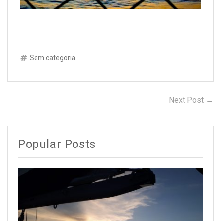
Sem categoria
Next Post →
N
Navegação
po
de
Post
Popular Posts