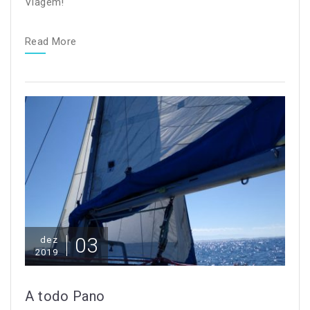
Viagem!
Read More
03
dez
2019
A todo Pano