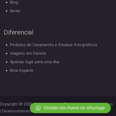
Blog
News
Diferencial
Pedidos de Casamento e Ensaios fotográficos
Viagens em Familia
Apenas fugir para uma ilha
Boia Gigante
Copyright © 2026
Férias Incríveis
. Todos direitos reservados.
Dúvidas me chame no whastapp
|
Desenvolvimento de Sites e Lojas Virtuais
Rei da Web