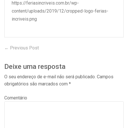
https://feriasincriveis.com.br/wp-
content/uploads/2019/12/cropped-logo-ferias-
incriveis.png
← Previous Post
Previous
Navegação
post:
de
Deixe uma resposta
Post
O seu endereço de e-mail não será publicado.
Campos
obrigatórios são marcados com
*
Comentário