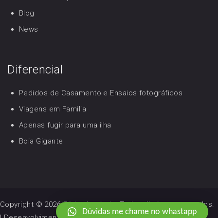
Blog
News
Diferencial
Pedidos de Casamento e Ensaios fotográficos
Viagens em Familia
Apenas fugir para uma ilha
Boia Gigante
Copyright © 2026
Férias Incríveis
. Todos direitos reservados.
Dúvidas me chame no whastapp
|
Desenvolvimento de Sites e Lojas Virtuais
Rei da Web